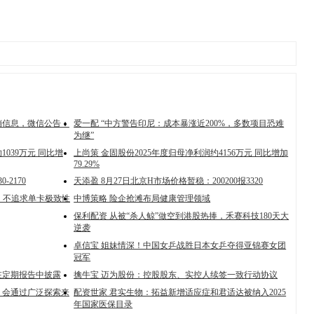
销信息，微信公告：
爱一配 “中方警告印尼：成本暴涨近200%，多数项目恐难
为继”
039万元 同比增
上尚策 金固股份2025年度归母净利润约4156万元 同比增加
79.29%
-2170
天添盈 8月27日北京H市场价格暂稳：200200报3320
：不追求单卡极致性
中博策略 险企抢滩布局健康管理领域
保利配资 从被“杀人鲸”做空到港股热捧，禾赛科技180天大
逆袭
卓信宝 姐妹情深！中国女乒战胜日本女乒夺得亚锦赛女团
冠军
在定期报告中披露
擒牛宝 迈为股份：控股股东、实控人续签一致行动协议
，会通过广泛探索来
配资世家 君实生物：拓益新增适应症和君适达被纳入2025
年国家医保目录