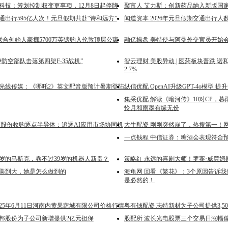
鳌科技：筹划控制权变更事项，12月8日起停牌
聚富人 艾力斯：创新药品纳入新版国
通出行595亿人次！元旦假期共赴“诗和远方”
闻道资本 2026年元旦假期交通出行人数
I联合创始人豪掷5700万英镑购入伦敦顶层公寓
融亿操盘 美特使与阿曼外交官员开始
伊防空部队击落第四架F-35战机”
智云理财 美股异动 | 医药板块普跌 诺和
2.7%
 光线传媒：《哪吒2》英文配音版预计暑期登陆
纵信优配 OpenAI升级GPT-4o模型 
集采优配 解读《暗河传》10对CP，
怜月和雨墨有缘无份
芯原股份收购逐点半导体：追逐AI应用市场协同机
大牛配资 刚刚突然崩了，热搜第一！
一点钱程 中信证券：糖酒会表现符合预
4岁的马斯克，卷不过39岁的机器人新贵？
策略红 永远的喜剧大师！罗宾·威廉姆
小美到大，她是怎么做到的
海龟网 回看《繁花》：3个原因告诉
是必然的！
025年6月11日河南内黄果蔬城有限公司价格行情
粤有钱配资 志特新材为子公司提供3,5
银邦股份为子公司新增提供2亿元担保
股配所 波长光电股票三个交易日涨幅偏离