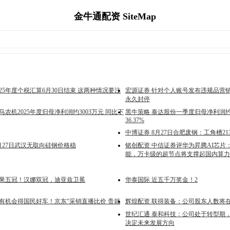
金牛通配资 SiteMap
025年度个税汇算6月30日结束 这两种情况要注
宏源证券 针对个人账号发布违规品营
永久封停
马农机2025年度归母净利润约3003万元 同比下
黑牛策略 泰达股份一季度归母净利润约1
36.37%
中博证券 8月27日合肥废钢：工角槽2130
月27日武汉无取向硅钢价格稳
铭创配资 中信证券评华为昇腾AI芯片
能，万卡级的超节点将支撑起国内算力
雨果五冠！汉娜双冠，迪亚兹卫冕
华泰国际 近五千万奖金！2
人有机会得国民好车！京东“采销直播比价 贵就
辉煌配资 联得装备：公司股东人数将
世纪汇通 泰和科技：公司处于转型期
决定未来发展方向