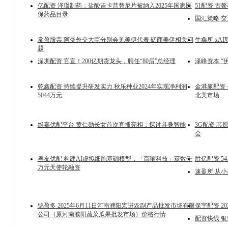
亿配资 泽璟制药：盐酸吉卡昔替尼片被纳入2025年国家医
51配资 古
保药品目录
国汇策略 交
常盈股票 阿曼外交大臣分别会见美伊代表 磋商美伊相关问
牛鑫所 xA
题
深圳配资 官宣！200亿期货龙头，聘任“80后”总经理
泽峰资本 “
乾鑫配资 持续提升研发实力 秋乐种业2024年实现净利润
金港赢配资
5044万元
北美市场
维嘉优配平台 黄仁勋长女首次直播亮相：探讨具身智能
3G配资 
会
粤友优配 构建AI虚拟细胞基础模型，「百曜科技」获数千
胜亿配资 5
万元天使轮融资
速盈所 从
锦盈多 2025年6月11日河南濮阳宏进农副产品批发市场有限
保宇配资 2
公司（原河南濮阳蔬菜瓜果批发市场）价格行情
配资快线 