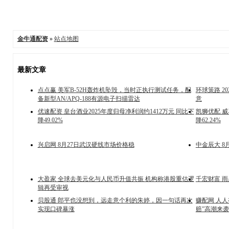
金牛通配资
»
站点地图
最新文章
点点赢 美军B-52H轰炸机坠毁，当时正执行测试任务，配
环球策路 2
备新型AN/APQ-188有源电子扫描雷达
意
优速配资 皇台酒业2025年度归母净利润约1412万元 同比下
凯狮优配 威
降49.02%
降62.24%
兴启网 8月27日武汉硬线市场价格稳
中金辰大 8
大盈家 全球去美元化与人民币升值共振 机构称港股重估逻
千宏财富 
辑再受审视
贝股通 郎平也没想到，远走意个利的朱婷，因一句话再次
赚配网 人
实现口碑暴涨
赔”高潮来袭