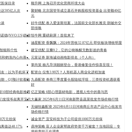
家医保目录
顺升网 上海召开优化营商环境大会
达595亿人次
聚财略 北京国管等成立基石并购股权投资基金 出资额40亿
元
会谈
好牛优配 卷入爱泼斯坦案，法国前文化部长雅克·朗被外交
部传唤
诺德(NVO.US)跌超
恒牛网 重磅刷屏！首批来了
涵星配资 香飘飘：2024年营收32.87亿元 即饮板块增收明显
提升智能和个性
建宝优配 豆瓣9.2，它的公映唤醒无数影迷的青春
暮雨和鹤淮内心向善，
元富证券 新海诚动画电影排名（个人向）
掌尚策 杨凡导演靓丽登台，香港修复佳作惊喜呈现！
网友：以为手机坏了
配资台 仅售3.99万？人形机器人商业化进程加速
期，Q3预计软着陆
九鼎配资 券商三季度重仓股陆续浮现，三类投资机遇获看
好
斯10部经典电影推荐
亿正策略 6部心理题材电影，透视人性中的善与恶
我们发现爷叔离开宝总
大赢家 2025年6月11日河南新野县蔬菜批发市场价格行情
无锡恒鑫配资 2025年6月11日河南商丘市农产品中心批发市
场价格行情
00万元担保
诚金资产 宜安科技为子公司提供1000万元担保
值达48.17%
鼎坤策略 盲人企业家帮政府垫资千万被套？当地回应：专
项核查组正在调查